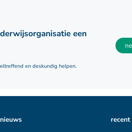
nderwijsorganisatie een
ne
oeltreffend en deskundig helpen.
nieuws
recent