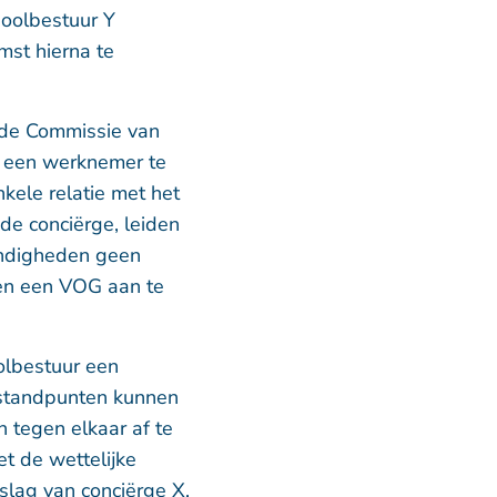
hoolbestuur Y
mst hierna te
mde Commissie van
n een werknemer te
kele relatie met het
de conciërge, leiden
andigheden geen
en een VOG aan te
olbestuur een
 standpunten kunnen
 tegen elkaar af te
t de wettelijke
slag van conciërge X.