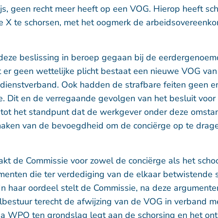
ijs, geen recht meer heeft op een VOG. Hierop heeft sc
e X te schorsen, met het oogmerk de arbeidsovereenko
 deze beslissing in beroep gegaan bij de eerdergenoe
t er geen wettelijke plicht bestaat een nieuwe VOG va
 dienstverband. Ook hadden de strafbare feiten geen en
. Dit en de verregaande gevolgen van het besluit voor 
 tot het standpunt dat de werkgever onder deze omst
aken van de bevoegdheid om de conciërge op te drag
kt de Commissie voor zowel de conciërge als het scho
enten die ter verdediging van de elkaar betwistende
n haar oordeel stelt de Commissie, na deze argumenten
lbestuur terecht de afwijzing van de VOG in verband me
3a WPO ten grondslag legt aan de schorsing en het ont