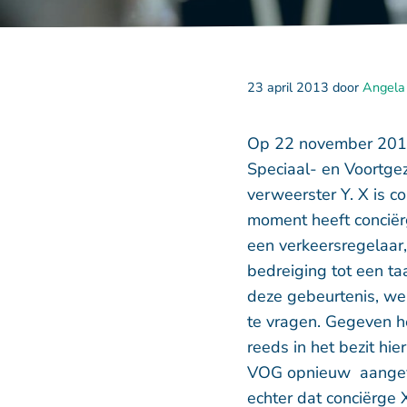
23 april 2013
door
Angela
Op 22 november 2012 
Speciaal- en Voortgez
verweerster Y. X is c
moment heeft conciërg
een verkeersregelaar,
bedreiging tot een ta
deze gebeurtenis, we
te vragen. Gegeven het
reeds in het bezit hi
VOG opnieuw aangevr
echter dat conciërge 