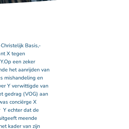
ristelijk Basis,-
ant X tegen
 Y.Op een zeker
nde het aanrijden van
ens mishandeling en
ver Y verwittigde van
het gedrag (VOG) aan
 was conciërge X
r Y echter dat de
uitgeeft meende
et kader van zijn