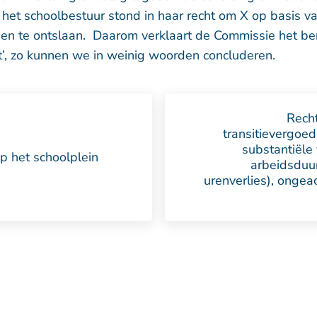
het schoolbestuur stond in haar recht om X op basis va
en te ontslaan. Daarom verklaart de Commissie het b
t’, zo kunnen we in weinig woorden concluderen.
Volgend bericht:
Recht
transitievergoedi
substantiële
 het schoolplein
arbeidsduu
urenverlies), ongeac