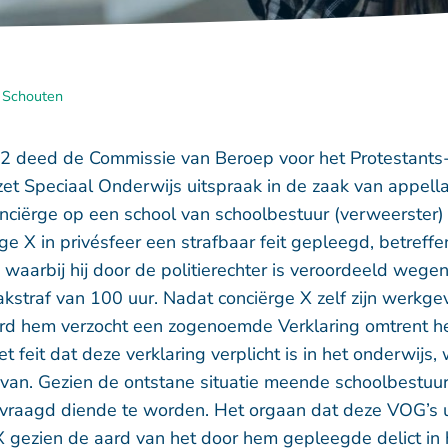
 Schouten
deed de Commissie van Beroep voor het Protestants-Ch
et Speciaal Onderwijs uitspraak in de zaak van appell
onciërge op een school van schoolbestuur (verweerster)
e X in privésfeer een strafbaar feit gepleegd, betreffe
 waarbij hij door de politierechter is veroordeeld weg
akstraf van 100 uur. Nadat conciërge X zelf zijn werkge
rd hem verzocht een zogenoemde Verklaring omtrent 
 feit dat deze verklaring verplicht is in het onderwijs,
ervan. Gezien de ontstane situatie meende schoolbestuu
aagd diende te worden. Het orgaan dat deze VOG’s 
X gezien de aard van het door hem gepleegde delict in h