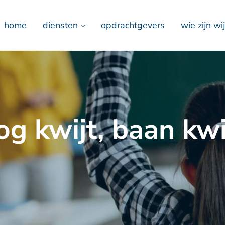
home
diensten
opdrachtgevers
wie zijn wij
og kwijt, baan kwi